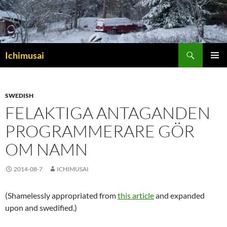
Sök
Ichimusai
HOPPA
PRIMÄR
TILL
MENY
INNEHÅLL
SWEDISH
FELAKTIGA ANTAGANDEN
PROGRAMMERARE GÖR
OM NAMN
2014-08-7
ICHIMUSAI
(Shamelessly appropriated from
this article
and expanded
upon and swedified.)