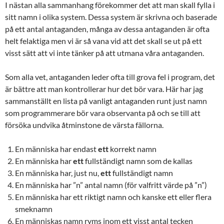
I nästan alla sammanhang förekommer det att man skall fylla i
sitt namn i olika system. Dessa system är skrivna och baserade
på ett antal antaganden, många av dessa antaganden är ofta
helt felaktiga men vi är så vana vid att det skall se ut på ett
visst sätt att vi inte tänker på att utmana våra antaganden.
Som alla vet, antaganden leder ofta till grova fel i program, det
är bättre att man kontrollerar hur det bör vara. Här har jag
sammanställt en lista på vanligt antaganden runt just namn
som programmerare bör vara observanta på och se till att
försöka undvika åtminstone de värsta fällorna.
En människa har endast
ett
korrekt namn
En människa har
ett
fullständigt namn som de kallas
En människa har, just nu,
ett
fullständigt namn
En människa har ”n” antal namn (för valfritt värde på ”n”)
En människa har ett riktigt namn och kanske ett eller flera
smeknamn
En människas namn ryms inom ett visst antal tecken