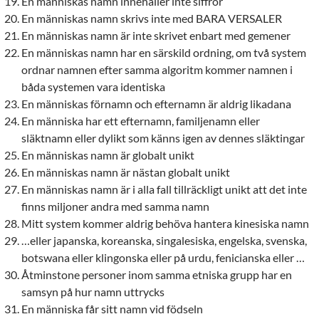
En människas namn innehåller inte siffror
En människas namn skrivs inte med BARA VERSALER
En människas namn är inte skrivet enbart med gemener
En människas namn har en särskild ordning, om två system
ordnar namnen efter samma algoritm kommer namnen i
båda systemen vara identiska
En människas förnamn och efternamn är aldrig likadana
En människa har ett efternamn, familjenamn eller
släktnamn eller dylikt som känns igen av dennes släktingar
En människas namn är globalt unikt
En människas namn är nästan globalt unikt
En människas namn är i alla fall tillräckligt unikt att det inte
finns miljoner andra med samma namn
Mitt system kommer aldrig behöva hantera kinesiska namn
…eller japanska, koreanska, singalesiska, engelska, svenska,
botswana eller klingonska eller på urdu, fenicianska eller …
Åtminstone personer inom samma etniska grupp har en
samsyn på hur namn uttrycks
En människa får sitt namn vid födseln