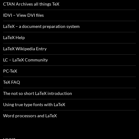
CTAN Archives all things TeX
IDVI – View DVI files
LaTeX – a document preparation system
LaTeX Help
LaTeX Wikipedia Entry
LC – LaTeX Community
PC-TeX
TeX FAQ
The not so short LaTeX introduction
Using true type fonts with LaTeX
Word processors and LaTeX