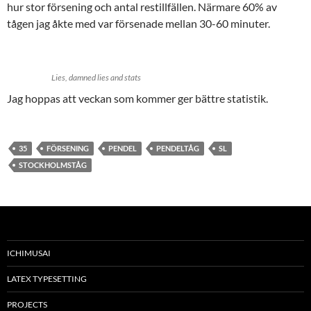
hur stor försening och antal restillfällen. Närmare 60% av
tågen jag åkte med var försenade mellan 30-60 minuter.
Lies, damned lies and stats
Jag hoppas att veckan som kommer ger bättre statistik.
35
FÖRSENING
PENDEL
PENDELTÅG
SL
STOCKHOLMSTÅG
ICHIMUSAI
LATEX TYPESETTING
PROJECTS