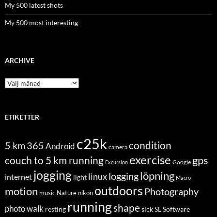
My 500 latest shots
My 500 most interesting
ARCHIVE
Archive
ETIKETTER
c25k
condition
5 km
365
Android
camera
exercise
couch to 5 km running
gps
Excursion
Google
jogging
löpning
logging
linux
internet
light
Macro
outdoors
motion
Photography
music
Nature
nikon
running
shape
photo walk
Software
resting
sick
SL