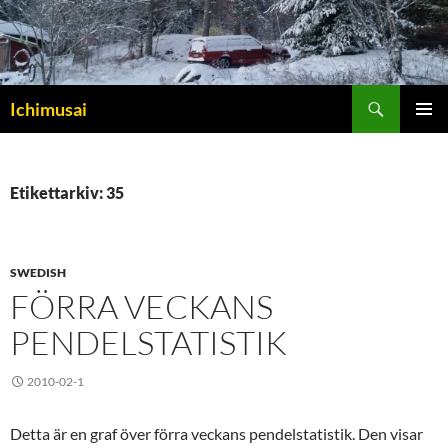
Sök
Ichimusai
HOPPA
PRIMÄR
TILL
MENY
INNEHÅLL
Etikettarkiv: 35
SWEDISH
FÖRRA VECKANS
PENDELSTATISTIK
2010-02-1
Detta är en graf över förra veckans pendelstatistik. Den visar