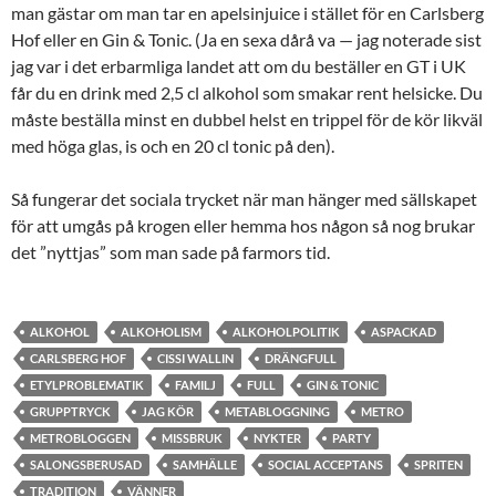
man gästar om man tar en apelsinjuice i stället för en Carlsberg
Hof eller en Gin & Tonic. (Ja en sexa dårå va — jag noterade sist
jag var i det erbarmliga landet att om du beställer en GT i UK
får du en drink med 2,5 cl alkohol som smakar rent helsicke. Du
måste beställa minst en dubbel helst en trippel för de kör likväl
med höga glas, is och en 20 cl tonic på den).
Så fungerar det sociala trycket när man hänger med sällskapet
för att umgås på krogen eller hemma hos någon så nog brukar
det ”nyttjas” som man sade på farmors tid.
ALKOHOL
ALKOHOLISM
ALKOHOLPOLITIK
ASPACKAD
CARLSBERG HOF
CISSI WALLIN
DRÄNGFULL
ETYLPROBLEMATIK
FAMILJ
FULL
GIN & TONIC
GRUPPTRYCK
JAG KÖR
METABLOGGNING
METRO
METROBLOGGEN
MISSBRUK
NYKTER
PARTY
SALONGSBERUSAD
SAMHÄLLE
SOCIAL ACCEPTANS
SPRITEN
TRADITION
VÄNNER