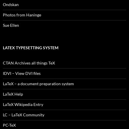
Ondskan
Photos from Haninge
Sue Ellen
LATEX TYPESETTING SYSTEM
CTAN Archives all things TeX
IDVI – View DVI files
LaTeX – a document preparation system
LaTeX Help
LaTeX Wikipedia Entry
LC – LaTeX Community
PC-TeX