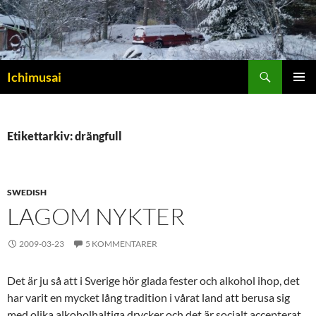
Sök
Ichimusai
HOPPA
PRIMÄR
TILL
MENY
INNEHÅLL
Etikettarkiv: drängfull
SWEDISH
LAGOM NYKTER
2009-03-23
5 KOMMENTARER
Det är ju så att i Sverige hör glada fester och alkohol ihop, det
har varit en mycket lång tradition i vårat land att berusa sig
med olika alkoholhaltiga drycker och det är socialt accepterat