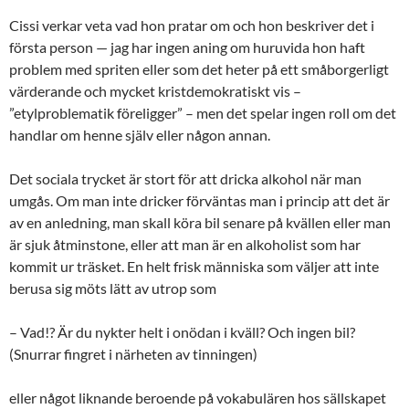
Cissi verkar veta vad hon pratar om och hon beskriver det i
första person — jag har ingen aning om huruvida hon haft
problem med spriten eller som det heter på ett småborgerligt
värderande och mycket kristdemokratiskt vis –
”etylproblematik föreligger” – men det spelar ingen roll om det
handlar om henne själv eller någon annan.
Det sociala trycket är stort för att dricka alkohol när man
umgås. Om man inte dricker förväntas man i princip att det är
av en anledning, man skall köra bil senare på kvällen eller man
är sjuk åtminstone, eller att man är en alkoholist som har
kommit ur träsket. En helt frisk människa som väljer att inte
berusa sig möts lätt av utrop som
– Vad!? Är du nykter helt i onödan i kväll? Och ingen bil?
(Snurrar fingret i närheten av tinningen)
eller något liknande beroende på vokabulären hos sällskapet