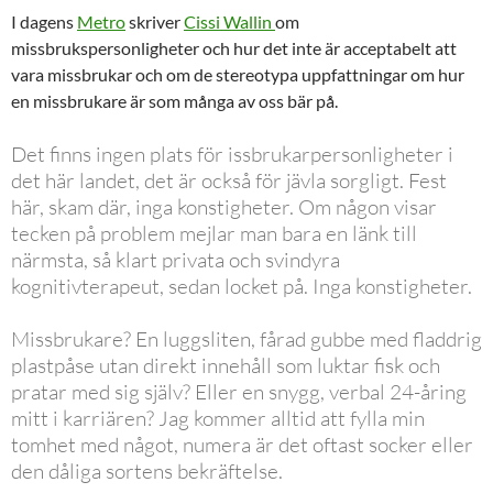
I dagens
Metro
skriver
Cissi Wallin
om
missbrukspersonligheter och hur det inte är acceptabelt att
vara missbrukar och om de stereotypa uppfattningar om hur
en missbrukare är som många av oss bär på.
Det finns ingen plats för issbrukarpersonligheter i
det här landet, det är också för jävla sorgligt. Fest
här, skam där, inga konstigheter. Om någon visar
tecken på problem mejlar man bara en länk till
närmsta, så klart privata och svindyra
kognitivterapeut, sedan locket på. Inga konstigheter.
Missbrukare? En luggsliten, fårad gubbe med fladdrig
plastpåse utan direkt innehåll som luktar fisk och
pratar med sig själv? Eller en snygg, verbal 24-åring
mitt i karriären? Jag kommer alltid att fylla min
tomhet med något, numera är det oftast socker eller
den dåliga sortens bekräftelse.