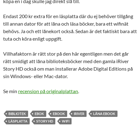
köpa en i dag skulle jag direkt slå till.
Endast 200 kr extra för en läsplatta där du ej behöver tillgång
till annan dator för att låna och läsa böcker, bara ett wifinät
behövs. Ja och ett lånekort också. Sedan är det faktiskt bara att
tuta och köra enligt uppgift.
Villhafaktorn är rätt stor på den här egentligen men det går
rätt smidigt att låna biblioteksböcker med den gamla iRiver
Story HD också om man installerar Adobe Digital Editions på
sin Windows- eller Mac-dator.
Se min
recension på originalplattan
.
BIBLIOTEK
EBOK
EBOOK
IRIVER
LÅNA EBOOK
LÄSPLATTA
STORY HD
WIFI