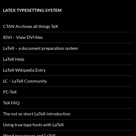
LATEX TYPESETTING SYSTEM
CTAN Archives all things TeX
IDVI – View DVI files
LaTeX – a document preparation system
LaTeX Help
LaTeX Wikipedia Entry
LC – LaTeX Community
PC-TeX
TeX FAQ
The not so short LaTeX introduction
Using true type fonts with LaTeX
Word processors and LaTeX