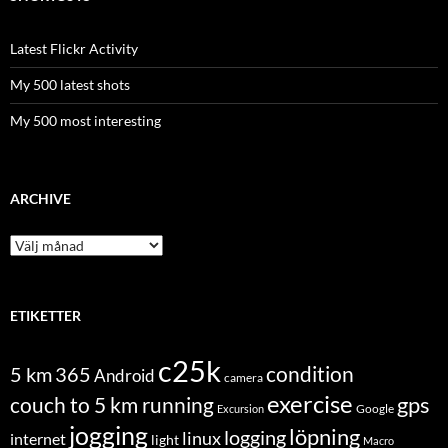
Latest Flickr Activity
My 500 latest shots
My 500 most interesting
ARCHIVE
Archive
ETIKETTER
c25k
condition
5 km
365
Android
camera
exercise
couch to 5 km running
gps
Excursion
Google
jogging
löpning
logging
linux
internet
light
Macro