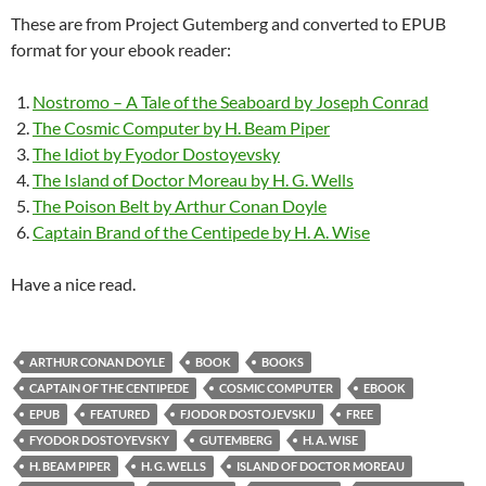
These are from Project Gutemberg and converted to EPUB
format for your ebook reader:
Nostromo – A Tale of the Seaboard by Joseph Conrad
The Cosmic Computer by H. Beam Piper
The Idiot by Fyodor Dostoyevsky
The Island of Doctor Moreau by H. G. Wells
The Poison Belt by Arthur Conan Doyle
Captain Brand of the Centipede by H. A. Wise
Have a nice read.
ARTHUR CONAN DOYLE
BOOK
BOOKS
CAPTAIN OF THE CENTIPEDE
COSMIC COMPUTER
EBOOK
EPUB
FEATURED
FJODOR DOSTOJEVSKIJ
FREE
FYODOR DOSTOYEVSKY
GUTEMBERG
H. A. WISE
H. BEAM PIPER
H. G. WELLS
ISLAND OF DOCTOR MOREAU