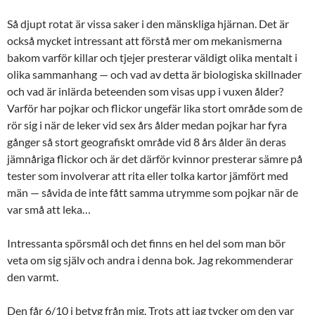
Så djupt rotat är vissa saker i den mänskliga hjärnan. Det är
också mycket intressant att förstå mer om mekanismerna
bakom varför killar och tjejer presterar väldigt olika mentalt i
olika sammanhang — och vad av detta är biologiska skillnader
och vad är inlärda beteenden som visas upp i vuxen ålder?
Varför har pojkar och flickor ungefär lika stort område som de
rör sig i när de leker vid sex års ålder medan pojkar har fyra
gånger så stort geografiskt område vid 8 års ålder än deras
jämnåriga flickor och är det därför kvinnor presterar sämre på
tester som involverar att rita eller tolka kartor jämfört med
män — såvida de inte fått samma utrymme som pojkar när de
var små att leka…
Intressanta spörsmål och det finns en hel del som man bör
veta om sig själv och andra i denna bok. Jag rekommenderar
den varmt.
Den får 6/10 i betyg från mig. Trots att jag tycker om den var