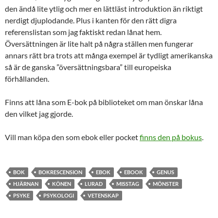
den ändå lite ytlig och mer en lättläst introduktion än riktigt
nerdigt djuplodande. Plus i kanten för den rätt digra
referenslistan som jag faktiskt redan lånat hem.
Översättningen är lite halt på några ställen men fungerar
annars rätt bra trots att många exempel är tydligt amerikanska
så är de ganska ”översättningsbara” till europeiska
förhållanden.
Finns att låna som E-bok på biblioteket om man önskar låna
den vilket jag gjorde.
Vill man köpa den som ebok eller pocket
finns den på bokus
.
BOK
BOKRESCENSION
EBOK
EBOOK
GENUS
HJÄRNAN
KÖNEN
LURAD
MISSTAG
MÖNSTER
PSYKE
PSYKOLOGI
VETENSKAP