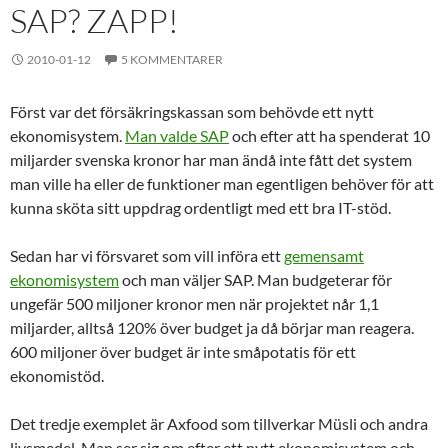
SAP? ZAPP!
2010-01-12
5 KOMMENTARER
Först var det försäkringskassan som behövde ett nytt
ekonomisystem.
Man valde SAP
och efter att ha spenderat 10
miljarder svenska kronor har man ändå inte fått det system
man ville ha eller de funktioner man egentligen behöver för att
kunna sköta sitt uppdrag ordentligt med ett bra IT-stöd.
Sedan har vi försvaret som vill införa ett
gemensamt
ekonomisystem
och man väljer SAP. Man budgeterar för
ungefär 500 miljoner kronor men när projektet når 1,1
miljarder, alltså 120% över budget ja då börjar man reagera.
600 miljoner över budget är inte småpotatis för ett
ekonomistöd.
Det tredje exemplet är Axfood som tillverkar Müsli och andra
livsmedel. Man ser sig om efter ett nytt ekonomisystem och