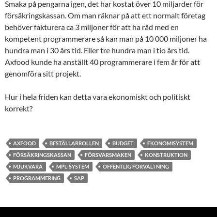
Smaka på pengarna igen, det har kostat över 10 miljarder för
försäkringskassan. Om man räknar på att ett normalt företag
behöver fakturera ca 3 miljoner för att ha råd med en
kompetent programmerare så kan man på 10 000 miljoner ha
hundra man i 30 års tid. Eller tre hundra man i tio års tid.
Axfood kunde ha anställt 40 programmerare i fem år för att
genomföra sitt projekt.
Hur i hela friden kan detta vara ekonomiskt och politiskt
korrekt?
AXFOOD
BESTÄLLARROLLEN
BUDGET
EKONOMISYSTEM
FÖRSÄKRINGSKASSAN
FÖRSVARSMAKEN
KONSTRUKTION
MJUKVARA
MPL-SYSTEM
OFFENTLIG FÖRVALTNING
PROGRAMMERING
SAP