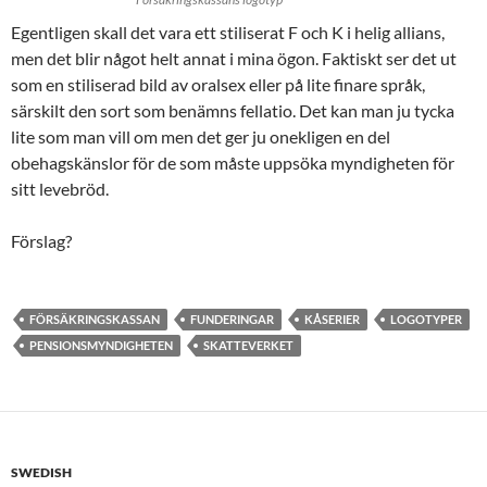
Egentligen skall det vara ett stiliserat F och K i helig allians,
men det blir något helt annat i mina ögon. Faktiskt ser det ut
som en stiliserad bild av oralsex eller på lite finare språk,
särskilt den sort som benämns fellatio. Det kan man ju tycka
lite som man vill om men det ger ju onekligen en del
obehagskänslor för de som måste uppsöka myndigheten för
sitt levebröd.
Förslag?
FÖRSÄKRINGSKASSAN
FUNDERINGAR
KÅSERIER
LOGOTYPER
PENSIONSMYNDIGHETEN
SKATTEVERKET
SWEDISH