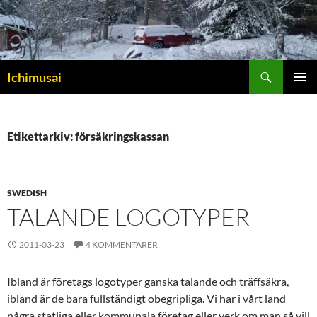
Sök
Ichimusai
HOPPA
PRIMÄR
TILL
MENY
INNEHÅLL
Etikettarkiv: försäkringskassan
SWEDISH
TALANDE LOGOTYPER
2011-03-23
4 KOMMENTARER
Ibland är företags logotyper ganska talande och träffsäkra,
ibland är de bara fullständigt obegripliga. Vi har i vårt land
några statliga eller kommunala företag eller verk om man så vill