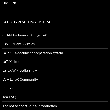
Sue Ellen
LATEX TYPESETTING SYSTEM
CTAN Archives all things TeX
IDVI – View DVI files
LaTeX – a document preparation system
LaTeX Help
LaTeX Wikipedia Entry
LC – LaTeX Community
PC-TeX
TeX FAQ
The not so short LaTeX introduction