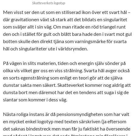
Skatteverkets logotyp
Men visst ser den ut som en stiliserad ikon över ett svart hål –
där gravitationen växt så stark att det bildats en singularitet
som sväljer allt i sin väg. Om man ritade en röd triangel runt
den och i stället för gult och blått bara hade den i svart mot gul
botten skulle den direkt tjäna som varningsmärke för svarta
hål och singulariteter ute i världsrymden.
På vägen in slits materien, tiden och energin själv sönder på
olika vis vilket ger oss en viss strålning. Svarta hål avger också
en sorts egenstrålning som enligt en teori gör att de själva
dunstar sakta men säkert. Skatteverket kommer nog aldrig att
dunsta bort men däremot har det en tendens att suga i sig de
slantar som kommer i dess väg.
Nästa roliga instans är då pensionsmyndigheten som har valt
en mycket enkel logotyp med texten särskriven (ja eftersom
det saknas bindestreck men man får ju faktiskt ha överseende
med sådant i logotyper, det sade åtminstone min föreläsare i