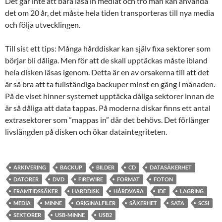
Det går inte att bara låsa in mediat och tro man kan använda
det om 20 år, det måste hela tiden transporteras till nya media
och följa utvecklingen.
Till sist ett tips: Många hårddiskar kan själv fixa sektorer som
börjar bli dåliga. Men för att de skall upptäckas måste ibland
hela disken läsas igenom. Detta är en av orsakerna till att det
är så bra att ta fullständiga backuper minst en gång i månaden.
På de viset hinner systemet upptäcka dåliga sektorer innan de
är så dåliga att data tappas. På moderna diskar finns ett antal
extrasektorer som ”mappas in” där det behövs. Det förlänger
livslängden på disken och ökar dataintegriteten.
ARKIVERING
BACKUP
BILDER
CD
DATASÄKERHET
DATORER
DVD
FIREWIRE
FORMAT
FOTON
FRAMTIDSSÄKER
HARDDISK
HÅRDVARA
IDE
LAGRING
MEDIA
MINNE
ORIGINALFILER
SÄKERHET
SATA
SCSI
SEKTORER
USB-MINNE
USB2