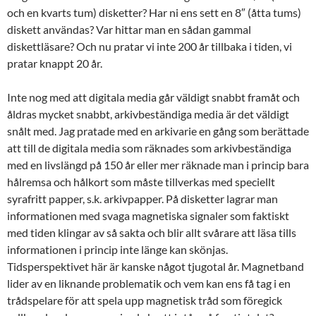
och en kvarts tum) disketter? Har ni ens sett en 8″ (åtta tums)
diskett användas? Var hittar man en sådan gammal
diskettläsare? Och nu pratar vi inte 200 år tillbaka i tiden, vi
pratar knappt 20 år.
Inte nog med att digitala media går väldigt snabbt framåt och
åldras mycket snabbt, arkivbeständiga media är det väldigt
snålt med. Jag pratade med en arkivarie en gång som berättade
att till de digitala media som räknades som arkivbeständiga
med en livslängd på 150 år eller mer räknade man i princip bara
hålremsa och hålkort som måste tillverkas med speciellt
syrafritt papper, s.k. arkivpapper. På disketter lagrar man
informationen med svaga magnetiska signaler som faktiskt
med tiden klingar av så sakta och blir allt svårare att läsa tills
informationen i princip inte länge kan skönjas.
Tidsperspektivet här är kanske något tjugotal år. Magnetband
lider av en liknande problematik och vem kan ens få tag i en
trådspelare för att spela upp magnetisk tråd som föregick