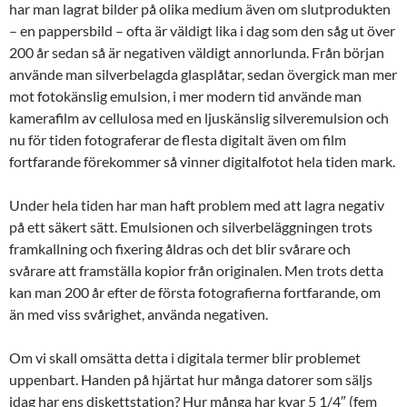
har man lagrat bilder på olika medium även om slutprodukten
– en pappersbild – ofta är väldigt lika i dag som den såg ut över
200 år sedan så är negativen väldigt annorlunda. Från början
använde man silverbelagda glasplåtar, sedan övergick man mer
mot fotokänslig emulsion, i mer modern tid använde man
kamerafilm av cellulosa med en ljuskänslig silveremulsion och
nu för tiden fotograferar de flesta digitalt även om film
fortfarande förekommer så vinner digitalfotot hela tiden mark.
Under hela tiden har man haft problem med att lagra negativ
på ett säkert sätt. Emulsionen och silverbeläggningen trots
framkallning och fixering åldras och det blir svårare och
svårare att framställa kopior från originalen. Men trots detta
kan man 200 år efter de första fotografierna fortfarande, om
än med viss svårighet, använda negativen.
Om vi skall omsätta detta i digitala termer blir problemet
uppenbart. Handen på hjärtat hur många datorer som säljs
idag har ens diskettstation? Hur många har kvar 5 1/4″ (fem