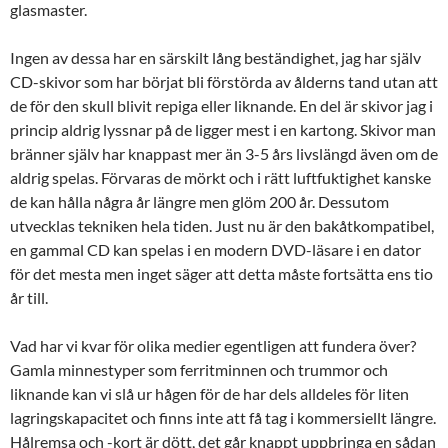
glasmaster.
Ingen av dessa har en särskilt lång beständighet, jag har själv
CD-skivor som har börjat bli förstörda av ålderns tand utan att
de för den skull blivit repiga eller liknande. En del är skivor jag i
princip aldrig lyssnar på de ligger mest i en kartong. Skivor man
bränner själv har knappast mer än 3-5 års livslängd även om de
aldrig spelas. Förvaras de mörkt och i rätt luftfuktighet kanske
de kan hålla några år längre men glöm 200 år. Dessutom
utvecklas tekniken hela tiden. Just nu är den bakåtkompatibel,
en gammal CD kan spelas i en modern DVD-läsare i en dator
för det mesta men inget säger att detta måste fortsätta ens tio
år till.
Vad har vi kvar för olika medier egentligen att fundera över?
Gamla minnestyper som ferritminnen och trummor och
liknande kan vi slå ur hågen för de har dels alldeles för liten
lagringskapacitet och finns inte att få tag i kommersiellt längre.
Hålremsa och -kort är dött, det går knappt uppbringa en sådan