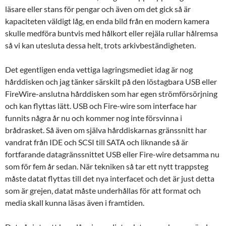
läsare eller stans för pengar och även om det gick så är
kapaciteten väldigt låg, en enda bild från en modern kamera
skulle medföra buntvis med hålkort eller rejäla rullar hålremsa
så vi kan utesluta dessa helt, trots arkivbeständigheten.
Det egentligen enda vettiga lagringsmediet idag är nog
hårddisken och jag tänker särskilt på den löstagbara USB eller
FireWire-anslutna hårddisken som har egen strömförsörjning
och kan flyttas lätt. USB och Fire-wire som interface har
funnits några år nu och kommer nog inte försvinna i
brådrasket. Så även om själva hårddiskarnas gränssnitt har
vandrat från IDE och SCSI till SATA och liknande så är
fortfarande datagränssnittet USB eller Fire-wire detsamma nu
som för fem år sedan. När tekniken så tar ett nytt trappsteg
måste datat flyttas till det nya interfacet och det är just detta
som är grejen, datat måste underhållas för att format och
media skall kunna läsas även i framtiden.