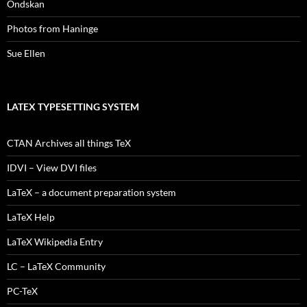
Ondskan
Photos from Haninge
Sue Ellen
LATEX TYPESETTING SYSTEM
CTAN Archives all things TeX
IDVI – View DVI files
LaTeX – a document preparation system
LaTeX Help
LaTeX Wikipedia Entry
LC – LaTeX Community
PC-TeX