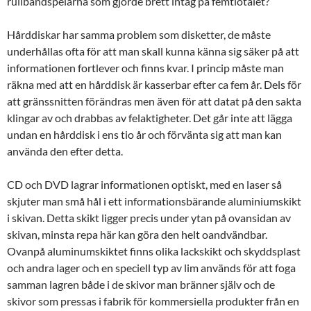
rullbandspelarna som gjorde brett intåg på femtiotalet?
Hårddiskar har samma problem som disketter, de måste
underhållas ofta för att man skall kunna känna sig säker på att
informationen fortlever och finns kvar. I princip måste man
räkna med att en hårddisk är kasserbar efter ca fem år. Dels för
att gränssnitten förändras men även för att datat på den sakta
klingar av och drabbas av felaktigheter. Det går inte att lägga
undan en hårddisk i ens tio år och förvänta sig att man kan
använda den efter detta.
CD och DVD lagrar informationen optiskt, med en laser så
skjuter man små hål i ett informationsbärande aluminiumskikt
i skivan. Detta skikt ligger precis under ytan på ovansidan av
skivan, minsta repa här kan göra den helt oandvändbar.
Ovanpå aluminumskiktet finns olika lackskikt och skyddsplast
och andra lager och en speciell typ av lim används för att foga
samman lagren både i de skivor man bränner själv och de
skivor som pressas i fabrik för kommersiella produkter från en