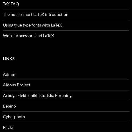
TeX FAQ
The not so short LaTeX introduction
Using true type fonts with LaTeX
Word processors and LaTeX
LINKS
Admin
Aldous Project
Arboga Elektronikhistoriska Förening
Bebino
Cyberphoto
Flickr