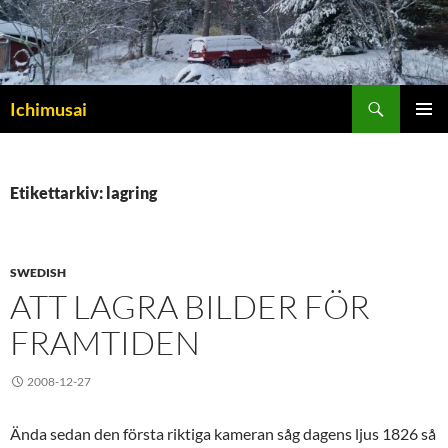
Sök
Ichimusai
HOPPA
PRIMÄR
TILL
MENY
INNEHÅLL
Etikettarkiv: lagring
SWEDISH
ATT LAGRA BILDER FÖR
FRAMTIDEN
2008-12-27
Ända sedan den första riktiga kameran såg dagens ljus 1826 så