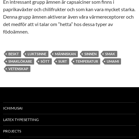
En intressant grupp ämnen är capsaiciner som finns i
paprikaväxter och chilifrukter och som kan vara mycket starka.
Denna grupp ämnen aktiverar även våra värmereceptorer och
det medför att vi talar om ”hetta” hos dessa typer av
födoämnen.
BESKT
LUKTSINNE
MÄNNISKAN
SINNEN
SMAK
SMAKLÖKARE
SÖTT
SURT
TEMPERATUR
UMAMI
VETENSKAP
ICHIMUSAI
LATEX TYPESETTING
PROJECTS