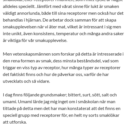
alldeles speciellt. Jämfört med vårat sinne för lukt är smaken
väldigt annorlunda, både till sina receptorer men också hur det
behandlas i hjärnan. De arbetar dock samman för att skapa
smakupplevelsen när vi äter mat, vilket är intressant i sig men
inte unikt, även konsistens, temperatur och många andra saker
är viktiga för vår smakupplevelse.
Men vetenskapsmännen som forskar på detta är intresserade i
den rena formen av smak, dess minsta beståndsdel, vad som
triggar en viss typ av receptor, hur många typer av receptorer
det faktiskt finns och hur de påverkar oss, varför de har
utvecklats och så vidare.
I dag finns följande grundsmaker; bittert, surt, sött, salt och
umami. Umami lärde jag mig inget om i småskolan när man
tittade på detta men det har man konstaterat att det finns en
speciell grupp med receptorer för, en helt ny sorts smaklökar
att utforska.