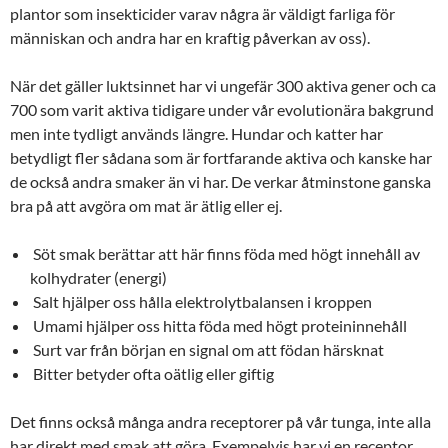
plantor som insekticider varav några är väldigt farliga för
människan och andra har en kraftig påverkan av oss).
När det gäller luktsinnet har vi ungefär 300 aktiva gener och ca
700 som varit aktiva tidigare under vår evolutionära bakgrund
men inte tydligt används längre. Hundar och katter har
betydligt fler sådana som är fortfarande aktiva och kanske har
de också andra smaker än vi har. De verkar åtminstone ganska
bra på att avgöra om mat är ätlig eller ej.
Söt smak berättar att här finns föda med högt innehåll av
kolhydrater (energi)
Salt hjälper oss hålla elektrolytbalansen i kroppen
Umami hjälper oss hitta föda med högt proteininnehåll
Surt var från början en signal om att födan härsknat
Bitter betyder ofta oätlig eller giftig
Det finns också många andra receptorer på vår tunga, inte alla
har direkt med smak att göra. Exempelvis har vi en receptor