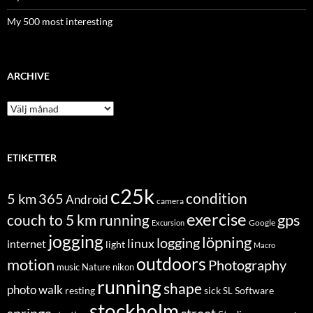
My 500 most interesting
ARCHIVE
Archive
ETIKETTER
c25k
condition
5 km
365
Android
camera
exercise
couch to 5 km running
gps
Excursion
Google
jogging
löpning
logging
linux
internet
light
Macro
outdoors
motion
Photography
music
Nature
nikon
running
shape
photo walk
Software
resting
sick
SL
stockholm