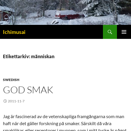
Sök
Ichimusai
HOPPA
PRIMÄR
TILL
MENY
INNEHÅLL
Etikettarkiv: människan
SWEDISH
GOD SMAK
2011-11-7
Jag är fascinerad av de vetenskapliga framgångarna som man
haft när det gäller forskning på smaker. Särskilt då våra
smaklökar, eller receptorer i munnen, som i mitt tycke är något