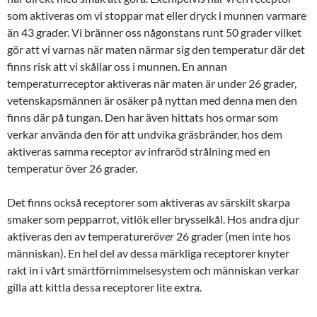
som aktiveras om vi stoppar mat eller dryck i munnen varmare
än 43 grader. Vi bränner oss någonstans runt 50 grader vilket
gör att vi varnas när maten närmar sig den temperatur där det
finns risk att vi skållar oss i munnen. En annan
temperaturreceptor aktiveras när maten är under 26 grader,
vetenskapsmännen är osäker på nyttan med denna men den
finns där på tungan. Den har även hittats hos ormar som
verkar använda den för att undvika gräsbränder, hos dem
aktiveras samma receptor av infraröd strålning med en
temperatur över 26 grader.
Det finns också receptorer som aktiveras av särskilt skarpa
smaker som pepparrot, vitlök eller brysselkål. Hos andra djur
aktiveras den av temperaturer
över
26 grader (men inte hos
människan). En hel del av dessa märkliga receptorer knyter
rakt in i vårt smärtförnimmelsesystem och människan verkar
gilla att kittla dessa receptorer lite extra.