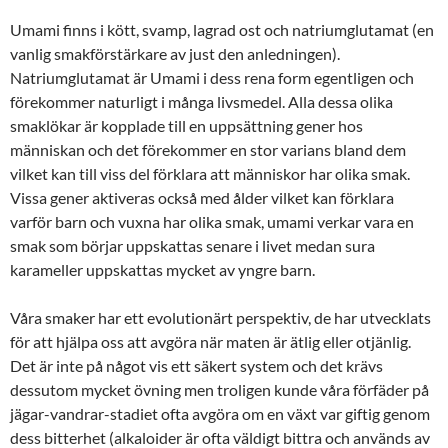
Umami finns i kött, svamp, lagrad ost och natriumglutamat (en
vanlig smakförstärkare av just den anledningen).
Natriumglutamat är Umami i dess rena form egentligen och
förekommer naturligt i många livsmedel. Alla dessa olika
smaklökar är kopplade till en uppsättning gener hos
människan och det förekommer en stor varians bland dem
vilket kan till viss del förklara att människor har olika smak.
Vissa gener aktiveras också med ålder vilket kan förklara
varför barn och vuxna har olika smak, umami verkar vara en
smak som börjar uppskattas senare i livet medan sura
karameller uppskattas mycket av yngre barn.
Våra smaker har ett evolutionärt perspektiv, de har utvecklats
för att hjälpa oss att avgöra när maten är ätlig eller otjänlig.
Det är inte på något vis ett säkert system och det krävs
dessutom mycket övning men troligen kunde våra förfäder på
jägar-vandrar-stadiet ofta avgöra om en växt var giftig genom
dess bitterhet (alkaloider är ofta väldigt bittra och används av