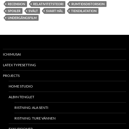
RECENSION
RELATIVITETSTEORI
RUMTIDSDISTORSION
SPOILER
SVÄLT
SVART HÅL
TIDSDILATATION
UNDERGÅNGSFILM
ICHIMUSAI
LATEX TYPESETTING
PROJECTS
HOME STUDIO
ALBIN TENGLET
RISTNING: ALA SENTI
RISTNING: TURE VÄNNEN
EXKURSIONER