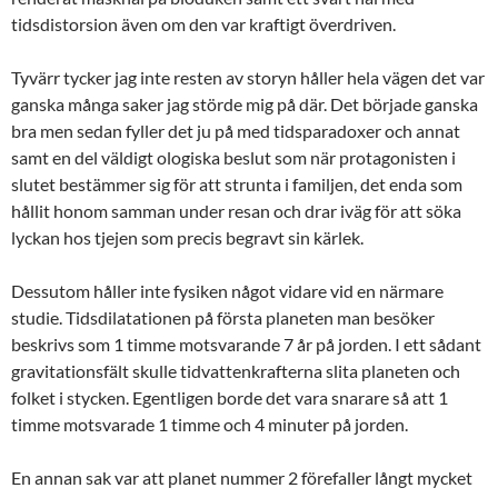
tidsdistorsion även om den var kraftigt överdriven.
Tyvärr tycker jag inte resten av storyn håller hela vägen det var
ganska många saker jag störde mig på där. Det började ganska
bra men sedan fyller det ju på med tidsparadoxer och annat
samt en del väldigt ologiska beslut som när protagonisten i
slutet bestämmer sig för att strunta i familjen, det enda som
hållit honom samman under resan och drar iväg för att söka
lyckan hos tjejen som precis begravt sin kärlek.
Dessutom håller inte fysiken något vidare vid en närmare
studie. Tidsdilatationen på första planeten man besöker
beskrivs som 1 timme motsvarande 7 år på jorden. I ett sådant
gravitationsfält skulle tidvattenkrafterna slita planeten och
folket i stycken. Egentligen borde det vara snarare så att 1
timme motsvarade 1 timme och 4 minuter på jorden.
En annan sak var att planet nummer 2 förefaller långt mycket