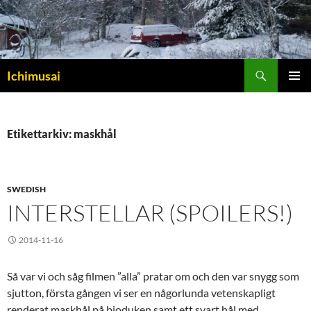
Sök
Ichimusai
HOPPA
PRIMÄR
TILL
MENY
INNEHÅLL
Etikettarkiv: maskhål
SWEDISH
INTERSTELLAR (SPOILERS!)
2014-11-16
Så var vi och såg filmen ”alla” pratar om och den var snygg som
sjutton, första gången vi ser en någorlunda vetenskapligt
renderat maskhål på bioduken samt ett svart hål med