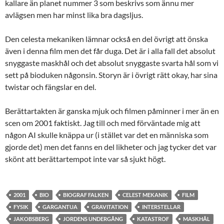
kallare än planet nummer 3 som beskrivs som ännu mer
avlägsen men har minst lika bra dagsljus.
Den celesta mekaniken lämnar också en del övrigt att önska
även i denna film men det får duga. Det är i alla fall det absolut
snyggaste maskhål och det absolut snyggaste svarta hål som vi
sett på bioduken någonsin. Storyn är i övrigt rätt okay, har sina
twistar och fängslar en del.
Berättartakten är ganska mjuk och filmen påminner i mer än en
scen om 2001 faktiskt. Jag till och med förväntade mig att
någon AI skulle knäppa ur (i stället var det en människa som
gjorde det) men det fanns en del likheter och jag tycker det var
skönt att berättartempot inte var så sjukt högt.
2001
BIO
BIOGRAF FALKEN
CELEST MEKANIK
FILM
FYSIK
GARGANTUA
GRAVITATION
INTERSTELLAR
JAKOBSBERG
JORDENS UNDERGÅNG
KATASTROF
MASKHÅL