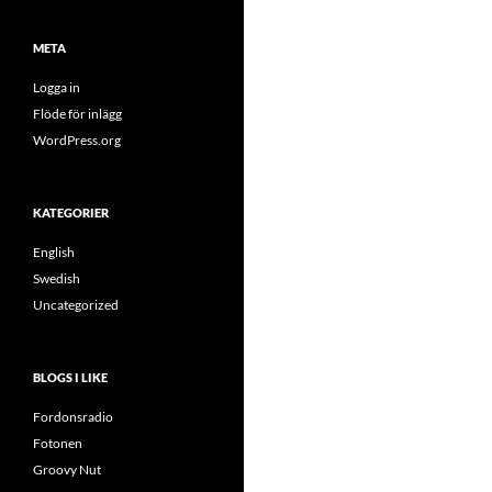
META
Logga in
Flöde för inlägg
WordPress.org
KATEGORIER
English
Swedish
Uncategorized
BLOGS I LIKE
Fordonsradio
Fotonen
Groovy Nut