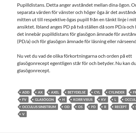
Pupilldistans. Detta anger avståndet mellan dina ögon. O
separata värden för vänster och höger öga är det avstånd
mitten ut till respektive ögas pupill från en tänkt linje i mi
ansiktet. Ibland anges PD på två ställen då som PD/a och
det innebär pupilldistans för glasögon ämnade för avstå
(PD/a) och för glasögon ämnade för läsning eller närseen
Nu vet du vad de olika förkortningarna och orden på ett
glasögonrecept egentligen står för och betyder. Nu kan du
glasögonrecept.
ADD
AX
AXEL
BETYDELSE
CYL
CYLINDER
F
FV
GLASÖGON
H
KORR VISUS
KV
L
OCCUL
OCCULUS SINISTRUM
OD
OS
PD
R
RECEPT
V