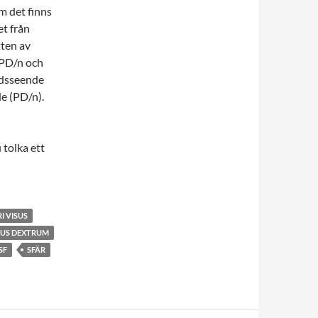
m det finns
et från
tten av
 PD/n och
ndsseende
de (PD/n).
 tolka ett
RI VISUS
US DEXTRUM
SF
SFÄR