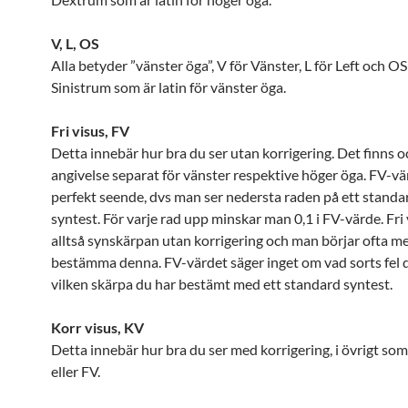
V, L, OS
Alla betyder ”vänster öga”, V för Vänster, L för Left och O
Sinistrum som är latin för vänster öga.
Fri visus, FV
Detta innebär hur bra du ser utan korrigering. Det finns o
angivelse separat för vänster respektive höger öga. FV-vä
perfekt seende, dvs man ser nedersta raden på ett standa
syntest. För varje rad upp minskar man 0,1 i FV-värde. Fri
alltså synskärpan utan korrigering och man börjar ofta me
bestämma denna. FV-värdet säger inget om vad sorts fel d
vilken skärpa du har bestämt med ett standard syntest.
Korr visus, KV
Detta innebär hur bra du ser med korrigering, i övrigt som
eller FV.