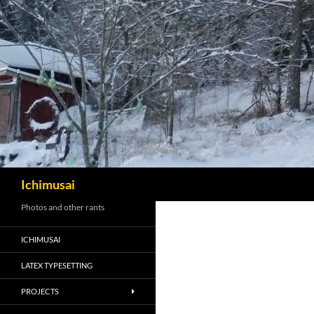
Sök
Ichimusai
Photos and other rants
ICHIMUSAI
LATEX TYPESETTING
PROJECTS