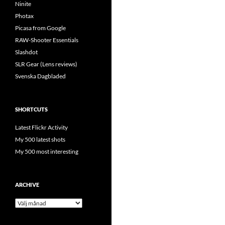
Ninite
Photax
Picasa from Google
RAW-Shooter Essentials
Slashdot
SLR Gear (Lens reviews)
Svenska Dagbladed
SHORTCUTS
Latest Flickr Activity
My 500 latest shots
My 500 most interesting
ARCHIVE
Archive