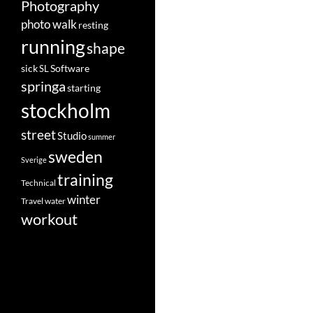
Photography
photo walk
resting
running
shape
Software
sick
SL
springa
starting
stockholm
street
Studio
summer
sweden
Sverige
training
Technical
winter
Travel
water
workout