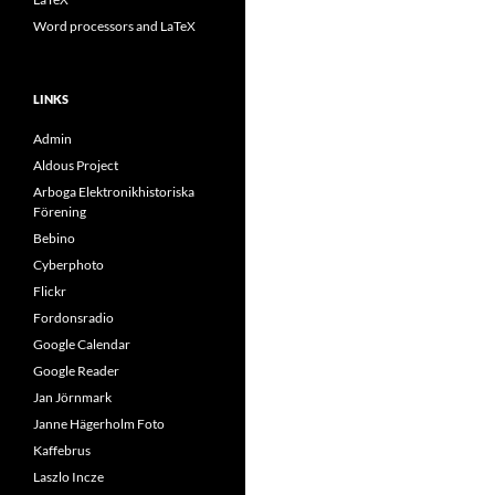
Word processors and LaTeX
LINKS
Admin
Aldous Project
Arboga Elektronikhistoriska
Förening
Bebino
Cyberphoto
Flickr
Fordonsradio
Google Calendar
Google Reader
Jan Jörnmark
Janne Hägerholm Foto
Kaffebrus
Laszlo Incze