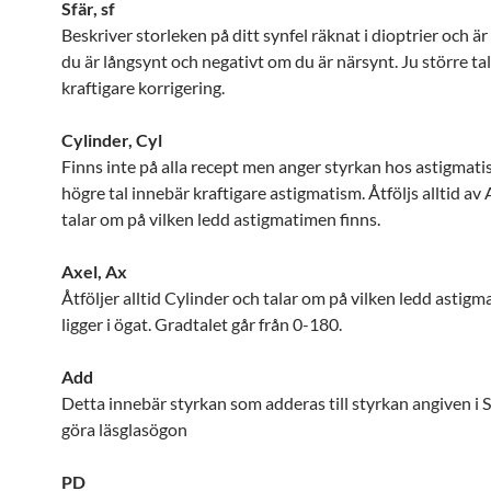
Sfär, sf
Beskriver storleken på ditt synfel räknat i dioptrier och är
du är långsynt och negativt om du är närsynt. Ju större ta
kraftigare korrigering.
Cylinder, Cyl
Finns inte på alla recept men anger styrkan hos astigmati
högre tal innebär kraftigare astigmatism. Åtföljs alltid av
talar om på vilken ledd astigmatimen finns.
Axel, Ax
Åtföljer alltid Cylinder och talar om på vilken ledd astig
ligger i ögat. Gradtalet går från 0-180.
Add
Detta innebär styrkan som adderas till styrkan angiven i Sf
göra läsglasögon
PD