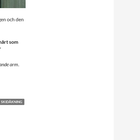
ggen och den
 hårt som
”
rande arm
.
SKIDÅKNING