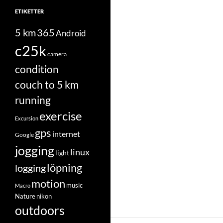
ETIKETTER
5 km
365
Android
c25k
camera
condition
couch to 5 km
running
exercise
Excursion
gps
internet
Google
jogging
linux
light
löpning
logging
motion
music
Macro
Nature
nikon
outdoors