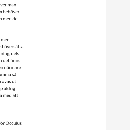
river man
om behöver
ån men de
a med
ekt översätta
vning, dels
 det finns
gen närmare
nsamma så
provas ut
p aldrig
ga med att
 för Occulus