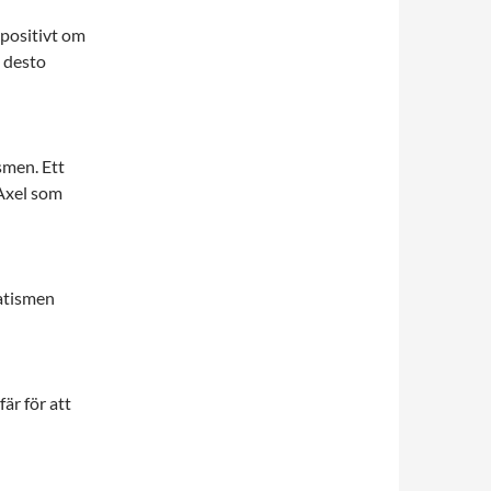
 positivt om
l desto
smen. Ett
 Axel som
matismen
är för att