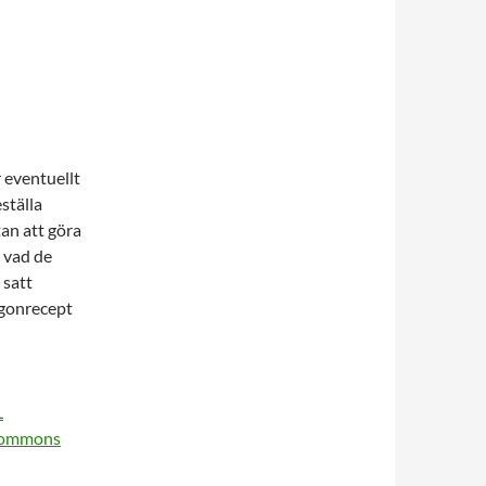
 eventuellt
ställa
tan att göra
 vad de
 satt
ögonrecept