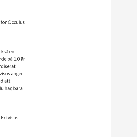
S för Occulus
ckså en
rde på 1,0 är
rdiserat
 visus anger
d att
u har, bara
 Fri visus