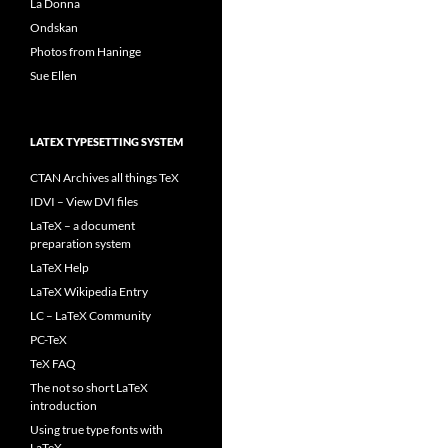
La Donna
Ondskan
Photos from Haninge
Sue Ellen
LATEX TYPESETTING SYSTEM
CTAN Archives all things TeX
IDVI – View DVI files
LaTeX – a document
preparation system
LaTeX Help
LaTeX Wikipedia Entry
LC – LaTeX Community
PC-TeX
TeX FAQ
The not so short LaTeX
introduction
Using true type fonts with
LaTeX