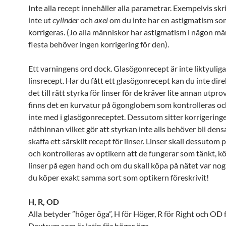
Inte alla recept innehåller alla parametrar. Exempelvis sk
inte ut
cylinder
och
axel
om du inte har en astigmatism s
korrigeras. (Jo alla människor har astigmatism i någon m
flesta behöver ingen korrigering för den).
Ett varningens ord dock. Glasögonrecept är inte liktyulig
linsrecept. Har du fått ett glasögonrecept kan du inte dir
det till rätt styrka för linser för de kräver lite annan utpro
finns det en kurvatur på ögonglobem som kontrolleras och
inte med i glasögonreceptet. Dessutom sitter korrigerin
näthinnan vilket gör att styrkan inte alls behöver bli de
skaffa ett särskilt recept för linser. Linser skall dessutom 
och kontrolleras av optikern att de fungerar som tänkt, kö
linser på egen hand och om du skall köpa på nätet var no
du köper exakt samma sort som optikern föreskrivit!
H, R, OD
Alla betyder ”höger öga”, H för Höger, R för Right och OD
Dextrum som är latin för höger öga.