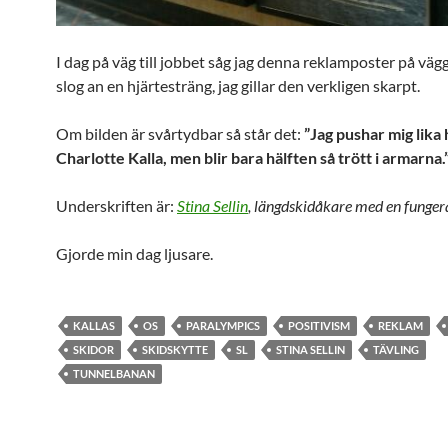
I dag på väg till jobbet såg jag denna reklamposter på vä
slog an en hjärtesträng, jag gillar den verkligen skarpt.
Om bilden är svårtydbar så står det:
”Jag pushar mig lika
Charlotte Kalla, men blir bara hälften så trött i armarna.
Underskriften är:
Stina Sellin
, längdskidåkare med en funge
Gjorde min dag ljusare.
KALLAS
OS
PARALYMPICS
POSITIVISM
REKLAM
SKIDOR
SKIDSKYTTE
SL
STINA SELLIN
TÄVLING
TUNNELBANAN