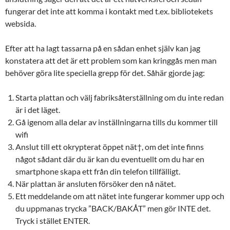
fungerar det inte att komma i kontakt med t.ex. bibliotekets
websida.
Efter att ha lagt tassarna på en sådan enhet själv kan jag
konstatera att det är ett problem som kan kringgås men man
behöver göra lite speciella grepp för det. Såhär gjorde jag:
Starta plattan och välj fabriksåterställning om du inte redan
är i det läget.
Gå igenom alla delar av inställningarna tills du kommer till
wifi
Anslut till ett okrypterat öppet nät†, om det inte finns
något sådant där du är kan du eventuellt om du har en
smartphone skapa ett från din telefon tillfälligt.
När plattan är ansluten försöker den nå nätet.
Ett meddelande om att nätet inte fungerar kommer upp och
du uppmanas trycka ”BACK/BAKÅT” men gör INTE det.
Tryck i stället ENTER.