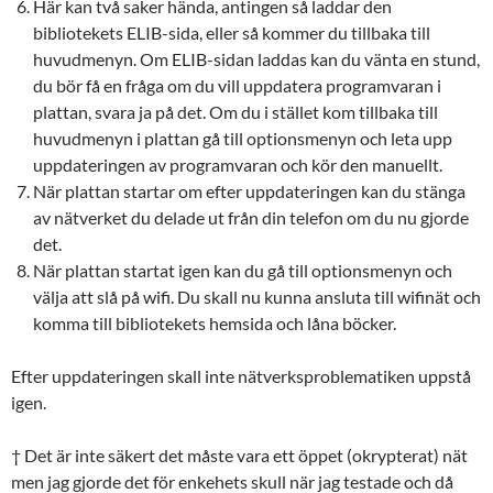
Här kan två saker hända, antingen så laddar den
bibliotekets ELIB-sida, eller så kommer du tillbaka till
huvudmenyn. Om ELIB-sidan laddas kan du vänta en stund,
du bör få en fråga om du vill uppdatera programvaran i
plattan, svara ja på det. Om du i stället kom tillbaka till
huvudmenyn i plattan gå till optionsmenyn och leta upp
uppdateringen av programvaran och kör den manuellt.
När plattan startar om efter uppdateringen kan du stänga
av nätverket du delade ut från din telefon om du nu gjorde
det.
När plattan startat igen kan du gå till optionsmenyn och
välja att slå på wifi. Du skall nu kunna ansluta till wifinät och
komma till bibliotekets hemsida och låna böcker.
Efter uppdateringen skall inte nätverksproblematiken uppstå
igen.
† Det är inte säkert det måste vara ett öppet (okrypterat) nät
men jag gjorde det för enkehets skull när jag testade och då