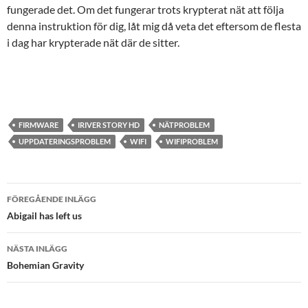
fungerade det. Om det fungerar trots krypterat nät att följa
denna instruktion för dig, låt mig då veta det eftersom de flesta
i dag har krypterade nät där de sitter.
FIRMWARE
IRIVER STORY HD
NÄTPROBLEM
UPPDATERINGSPROBLEM
WIFI
WIFIPROBLEM
Inläggsnavigering
FÖREGÅENDE INLÄGG
Abigail has left us
NÄSTA INLÄGG
Bohemian Gravity