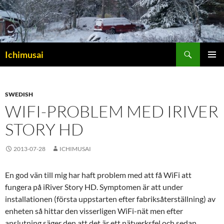
Sök
Ichimusai
HOPPA
PRIMÄR
TILL
MENY
INNEHÅLL
SWEDISH
WIFI-PROBLEM MED IRIVER
STORY HD
2013-07-28
ICHIMUSAI
En god vän till mig har haft problem med att få WiFi att
fungera på iRiver Story HD. Symptomen är att under
installationen (första uppstarten efter fabriksåterställning) av
enheten så hittar den visserligen WiFi-nät men efter
anslutning säger den att det är ett nätverksfel och sedan