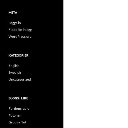
META
Logga in
Flöde för inlägg
WordPress.org
KATEGORIER
English
Swedish
Uncategorized
BLOGS I LIKE
Fordonsradio
Fotonen
Groovy Nut