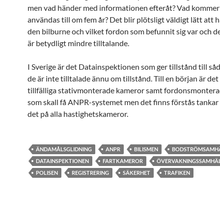
men vad händer med informationen efteråt? Vad kommer
användas till om fem år? Det blir plötsligt väldigt lätt att h
den bilburne och vilket fordon som befunnit sig var och d
är betydligt mindre tilltalande.
I Sverige är det Datainspektionen som ger tillstånd till så
de är inte tilltalade ännu om tillstånd. Till en början är de
tillfälliga stativmonterade kameror samt fordonsmonter
som skall få ANPR-systemet men det finns förstås tankar 
det på alla hastighetskameror.
ÄNDAMÅLSGLIDNING
ANPR
BILISMEN
BODSTRÖMSAMH
DATAINSPEKTIONEN
FARTKAMEROR
ÖVERVAKNINGSSAMHÄ
POLISEN
REGISTRERING
SÄKERHET
TRAFIKEN