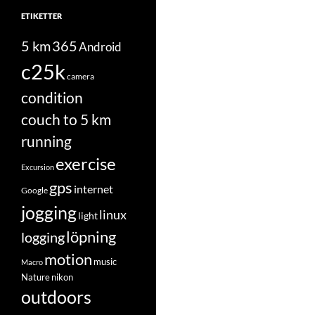
ETIKETTER
5 km
365
Android
c25k
camera
condition
couch to 5 km
running
exercise
Excursion
gps
internet
Google
jogging
linux
light
löpning
logging
motion
music
Macro
Nature
nikon
outdoors