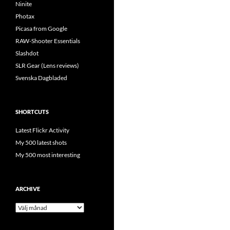
Ninite
Photax
Picasa from Google
RAW-Shooter Essentials
Slashdot
SLR Gear (Lens reviews)
Svenska Dagbladed
SHORTCUTS
Latest Flickr Activity
My 500 latest shots
My 500 most interesting
ARCHIVE
Archive