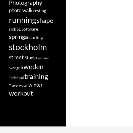
Photography
photo walk
resting
running
shape
Software
sick
SL
springa
starting
stockholm
street
Studio
summer
sweden
Sverige
training
Technical
winter
Travel
water
workout