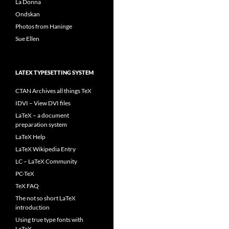
La Donna
Ondskan
Photos from Haninge
Sue Ellen
LATEX TYPESETTING SYSTEM
CTAN Archives all things TeX
IDVI – View DVI files
LaTeX – a document
preparation system
LaTeX Help
LaTeX Wikipedia Entry
LC – LaTeX Community
PC-TeX
TeX FAQ
The not so short LaTeX
introduction
Using true type fonts with
LaTeX