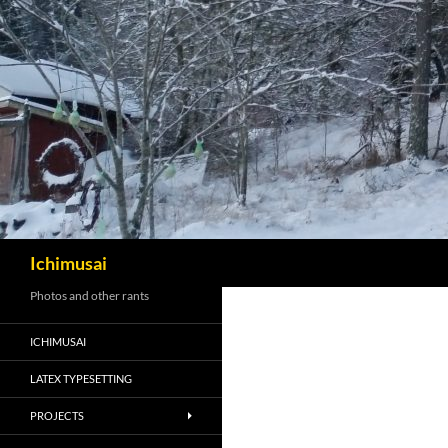
Sök
Ichimusai
Photos and other rants
ICHIMUSAI
LATEX TYPESETTING
PROJECTS