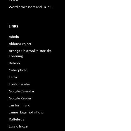
Word processors and LaTeX
LINKS
Admin
Aldous Project
Arboga Elektronikhistoriska
Förening
Bebino
Cyberphoto
Flickr
Fordonsradio
Google Calendar
Google Reader
Jan Jörnmark
Janne Hägerholm Foto
Kaffebrus
Laszlo Incze