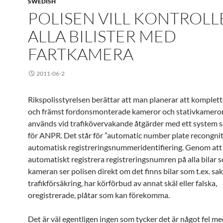
SWEDISH
POLISEN VILL KONTROLL
ALLA BILISTER MED
FARTKAMERA
2011-06-2
Rikspolisstyrelsen berättar att man planerar att komplett
och främst fordonsmonterade kameror och stativkamero
används vid trafikövervakande åtgärder med ett system s
för ANPR. Det står för ”automatic number plate recongniti
automatisk registreringsnummeridentifiering. Genom att
automatiskt registrera registreringsnumren på alla bilar 
kameran ser polisen direkt om det finns bilar som t.ex. sa
trafikförsäkring, har körförbud av annat skäl eller falska,
oregistrerade, plåtar som kan förekomma.
Det är väl egentligen ingen som tycker det är något fel me