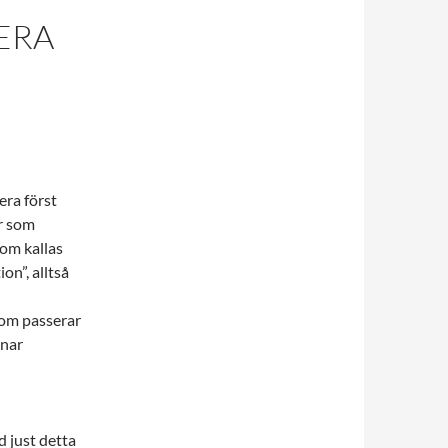
ERA
era först
r som
om kallas
on”, alltså
som passerar
knar
d just detta