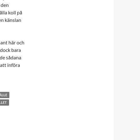
 den
ålla koll på
en känslan
dant här och
t dock bara
ade sådana
att införa
ÄLLE
LLET