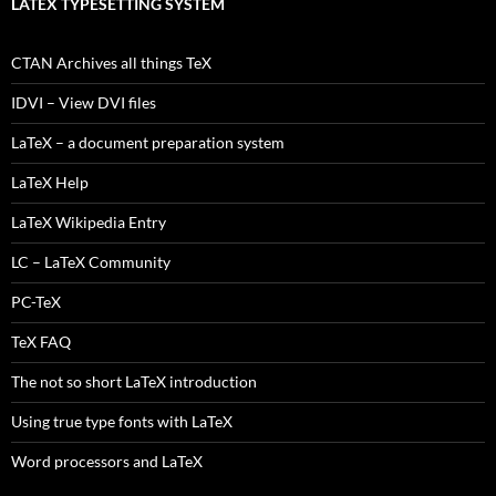
LATEX TYPESETTING SYSTEM
CTAN Archives all things TeX
IDVI – View DVI files
LaTeX – a document preparation system
LaTeX Help
LaTeX Wikipedia Entry
LC – LaTeX Community
PC-TeX
TeX FAQ
The not so short LaTeX introduction
Using true type fonts with LaTeX
Word processors and LaTeX