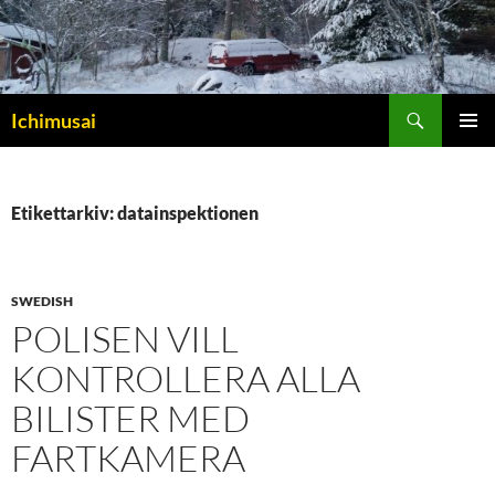
Sök
Ichimusai
HOPPA
PRIMÄR
TILL
MENY
INNEHÅLL
Etikettarkiv: datainspektionen
SWEDISH
POLISEN VILL
KONTROLLERA ALLA
BILISTER MED
FARTKAMERA