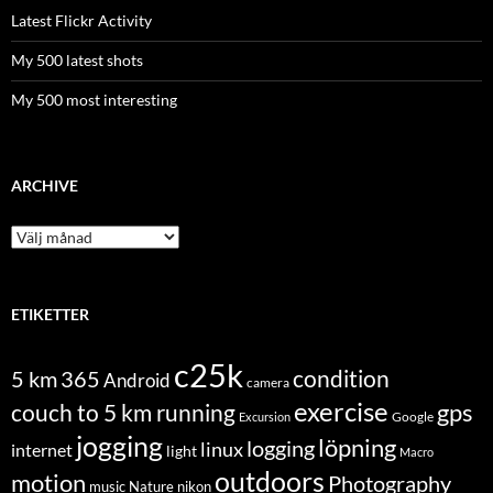
Latest Flickr Activity
My 500 latest shots
My 500 most interesting
ARCHIVE
Archive
ETIKETTER
c25k
condition
5 km
365
Android
camera
exercise
couch to 5 km running
gps
Excursion
Google
jogging
löpning
logging
linux
internet
light
Macro
outdoors
motion
Photography
music
Nature
nikon