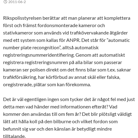
2011-06-2
Rikspolisstyrelsen berättar att man planerar att komplettera
först och främst fordonsmonterade kameror och
stativkameror som används vid trafikövervakande åtgärder
med ett system som kallas för ANPR. Det står för ”automatic
number plate recongnition”, alltså automatisk
registreringsnummeridentifiering. Genom att automatiskt
registrera registreringsnumren på alla bilar som passerar
kameran ser polisen direkt om det finns bilar som t.ex. saknar
trafikförsäkring, har körförbud av annat skäl eller falska,
oregistrerade, plåtar som kan förekomma.
Det är väl egentligen ingen som tycker det är något fel med just
detta men vad händer med informationen efteråt? Vad
kommer den användas till om fem år? Det blir plötsligt väldigt
lätt att hålla koll på den bilburne och vilket fordon som
befunnit sig var och den känslan är betydligt mindre
tilltalande.