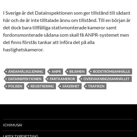
I Sverige är det Datainspektionen som ger tillstånd till sådant
här och de är inte tilltalade ännu om tillstånd. Till en början är
det dock bara tillfälliga stativmonterade kameror samt
fordonsmonterade sådana som skall få ANPR-systemet men
det finns förstås tankar att införa det på alla
hastighetskameror.
ÄNDAMÅLSGLIDNING
ANPR
BILISMEN
BODSTRÖMSAMHÄLLE
DATAINSPEKTIONEN
FARTKAMEROR
ÖVERVAKNINGSSAMHÄLLET
POLISEN
REGISTRERING
SÄKERHET
TRAFIKEN
ICHIMUSAI
LATEX TYPESETTING