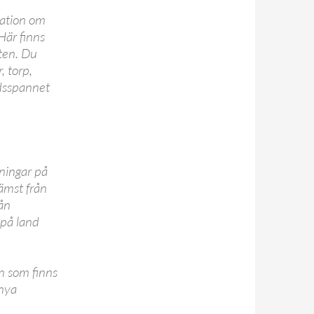
mation om
Här finns
ten. Du
, torp,
idsspannet
mningar på
ämst från
rån
 på land
en som finns
 nya