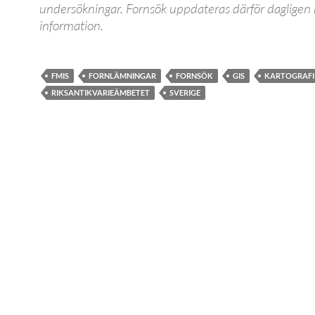
undersökningar. Fornsök uppdateras därför daglige
information.
FMIS
FORNLÄMNINGAR
FORNSÖK
GIS
KARTOGRAFI
RIKSANTIKVARIEÄMBETET
SVERIGE