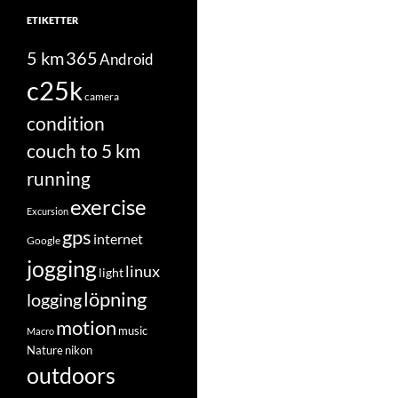
ETIKETTER
5 km
365
Android
c25k
camera
condition
couch to 5 km
running
exercise
Excursion
gps
internet
Google
jogging
linux
light
löpning
logging
motion
music
Macro
Nature
nikon
outdoors