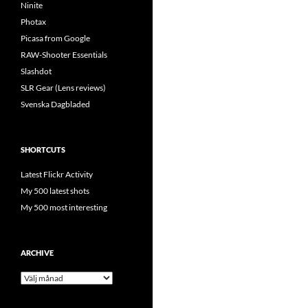
Ninite
Photax
Picasa from Google
RAW-Shooter Essentials
Slashdot
SLR Gear (Lens reviews)
Svenska Dagbladed
SHORTCUTS
Latest Flickr Activity
My 500 latest shots
My 500 most interesting
ARCHIVE
Archive