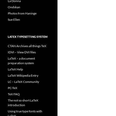
La Donna
Ondskan
Photos from Haninge
Sue Ellen
LATEX TYPESETTING SYSTEM
CTAN Archives all things TeX
IDVI – View DVI files
LaTeX – a document
preparation system
LaTeX Help
LaTeX Wikipedia Entry
LC – LaTeX Community
PC-TeX
TeX FAQ
The not so short LaTeX
introduction
Using true type fonts with
LaTeX