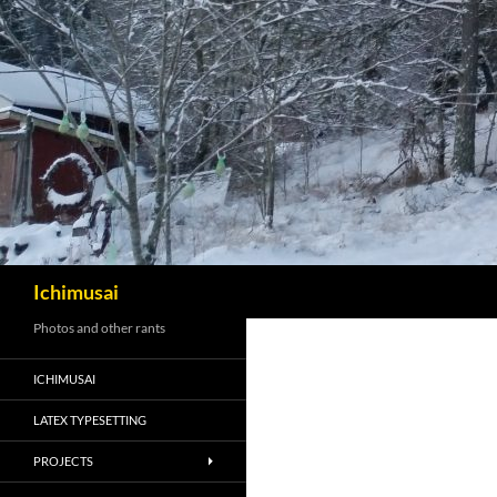
Sök
Ichimusai
Photos and other rants
ICHIMUSAI
LATEX TYPESETTING
PROJECTS