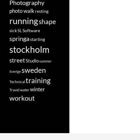
Photography
photo walk
resting
running
shape
Software
sick
SL
springa
starting
stockholm
street
Studio
summer
sweden
Sverige
training
Technical
winter
Travel
water
workout