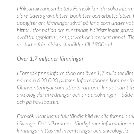
I Riksantikvarieämbetets Fornsök kan du söka infor
äldre tiders gravplatser, boplatser och arbetsplatser. 
uppgifter om lämningar såväl på land som under vat
hittar information om runstenar, hällristningar, gruvor
avrättningsplatser, skeppsvrak och mycket annat. T
är stort – från äldsta stenålder till 1900-tal.
Över 1,7 miljoner lämningar
I Fornsök finns information om över 1,7 miljoner lä
närmare 600 000 platser. Informationen kommer fr
fältinventeringar som utförts runtom i landet samt f
arkeologiska utredningar och undersökningar – både
och på havsbotten.
Fornsök visar ingen fullständig bild av alla fornminn
i Sverige. Det tillkommer ständigt mer information –
lämningar hittas vid inventeringar och arkeologiska